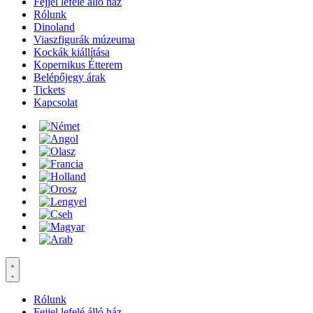
Fejjel lefelé álló ház
Rólunk
Dinoland
Viaszfigurák múzeuma
Kockák kiállítása
Kopernikus Étterem
Belépőjegy árak
Tickets
Kapcsolat
Rólunk
Fejjel lefelé álló ház