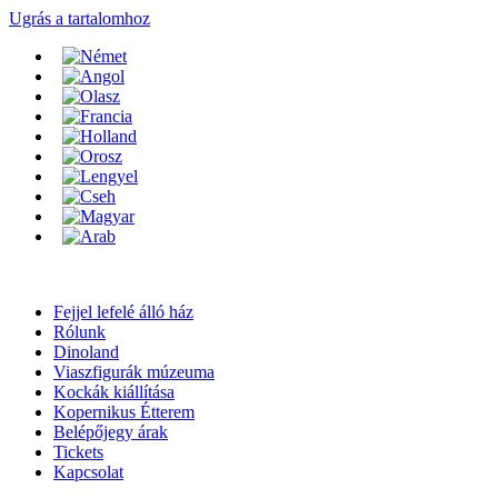
Ugrás a tartalomhoz
Fejjel lefelé álló ház
Rólunk
Dinoland
Viaszfigurák múzeuma
Kockák kiállítása
Kopernikus Étterem
Belépőjegy árak
Tickets
Kapcsolat