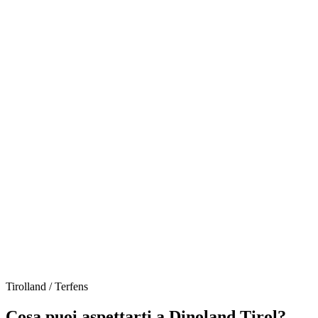
Tirolland / Terfens
Cosa puoi aspettarti a Dinoland Tirol?