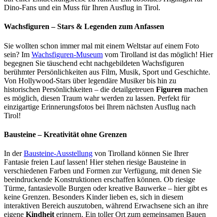
Dino-Fans und ein Muss für Ihren Ausflug in Tirol.
Wachsfiguren – Stars & Legenden zum Anfassen
Sie wollten schon immer mal mit einem Weltstar auf einem Foto
sein? Im
Wachsfiguren-Museum
vom Tirolland ist das möglich! Hier
begegnen Sie täuschend echt nachgebildeten Wachsfiguren
berühmter Persönlichkeiten aus Film, Musik, Sport und Geschichte.
Von Hollywood-Stars über legendäre Musiker bis hin zu
historischen Persönlichkeiten – die detailgetreuen
Figuren
machen
es möglich, diesen Traum wahr werden zu lassen. Perfekt für
einzigartige Erinnerungsfotos bei Ihrem nächsten Ausflug nach
Tirol!
Bausteine – Kreativität ohne Grenzen
In der
Bausteine-Ausstellung
von Tirolland können Sie Ihrer
Fantasie freien Lauf lassen! Hier stehen riesige Bausteine in
verschiedenen Farben und Formen zur Verfügung, mit denen Sie
beeindruckende Konstruktionen erschaffen können. Ob riesige
Türme, fantasievolle Burgen oder kreative Bauwerke – hier gibt es
keine Grenzen. Besonders Kinder lieben es, sich in diesem
interaktiven Bereich auszutoben, während Erwachsene sich an ihre
eigene
Kindheit
erinnern. Ein toller Ort zum gemeinsamen Bauen