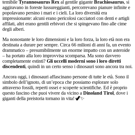
temibile
Tyrannosaurus Rex
al gentile gigante
Brachiosaurus
, si
aggiravano in foreste lussureggianti, percorrevano pianure infinite e
popolavano persino i mari e i cieli. La loro diversità era
impressionante: alcuni erano pericolosi cacciatori con denti e artigli
affilati, altri erano gentili erbivori che si spingevano fino alle cime
degli alberi.
Ma nonostante le loro dimensioni e la loro forza, la loro età non era
destinata a durare per sempre. Circa 66 milioni di anni fa, un evento
drammatico – presumibilmente un enorme impatto con un asteroide
– ha portato alla loro improvvisa scomparsa. Ma sono davvero
completamente estinti?
Gli uccelli moderni sono i loro diretti
discendenti
, quindi in un certo senso i dinosauri sono ancora tra noi.
Ancora oggi, i dinosauri affascinano persone di tutte le età. Sono il
simbolo dell’ignoto, di un’epoca che possiamo esplorare solo
attraverso fossili, reperti ossei e scoperte scientifiche. Ed è proprio
questo fascino che puoi vivere da vicino a
Dinoland Tirol
, dove i
giganti della preistoria tornano in vita! 🦖✨