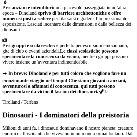
👵
P
er anziani e intenditori:
una piacevole passeggiata in un’altra
epoca – Dinoland è
privo di barriere architettoniche e offre
numerosi posti a sedere
per rilassarsi e godersi l’impressionante
esposizione. Lasciati incantare dalle dimensioni e dalla bellezza dei
dinosauri!
📸
P
er gruppi e scolaresche: è
perfetto per escursioni emozionanti,
gite di club o eventi aziendali.
Le classi scolastiche possono
sperimentare la conoscenza da vicino
, mentre i gruppi possono
vivere insieme un’avventura indimenticabile.
➡️
In breve: Dinoland è per tutti coloro che vogliono fare un
emozionante viaggio nel tempo! Che siano giovani o anziani,
avventurosi o affamati di conoscenza, qui tutti possono
sperimentare da vicino il fascino dei dinosauri.
🦖✨
Tirolland / Terfens
Dinosauri - I dominatori della preistoria
Milioni di anni fa, i dinosauri dominavano il nostro pianeta: creature
enormi e affascinanti che vivevano in un mondo ormai lontano. Dal