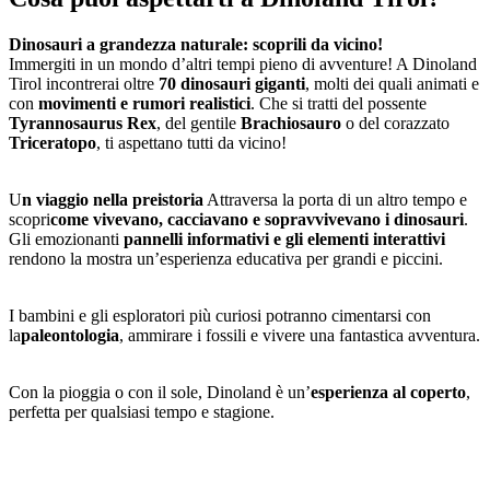
Dinosauri a grandezza naturale: scoprili da vicino!
Immergiti in un mondo d’altri tempi pieno di avventure! A Dinoland
Tirol incontrerai oltre
70 dinosauri giganti
, molti dei quali animati e
con
movimenti e rumori realistici
. Che si tratti del possente
Tyrannosaurus Rex
, del gentile
Brachiosauro
o del corazzato
Triceratopo
, ti aspettano tutti da vicino!
U
n viaggio nella preistoria
Attraversa la porta di un altro tempo e
scopri
come vivevano, cacciavano e sopravvivevano i dinosauri
.
Gli emozionanti
pannelli informativi e gli elementi interattivi
rendono la mostra un’esperienza educativa per grandi e piccini.
I bambini e gli esploratori più curiosi potranno cimentarsi con
la
paleontologia
, ammirare i fossili e vivere una fantastica avventura.
Con la pioggia o con il sole, Dinoland è un’
esperienza al coperto
,
perfetta per qualsiasi tempo e stagione.