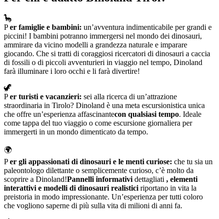
🦕
P
er famiglie e bambini:
un’avventura indimenticabile per grandi e
piccini! I bambini potranno immergersi nel mondo dei dinosauri,
ammirare da vicino modelli a grandezza naturale e imparare
giocando. Che si tratti di coraggiosi ricercatori di dinosauri a caccia
di fossili o di piccoli avventurieri in viaggio nel tempo, Dinoland
farà illuminare i loro occhi e li farà divertire!
🦖
P
er turisti e vacanzieri:
sei alla ricerca di un’attrazione
straordinaria in Tirolo? Dinoland è una meta escursionistica unica
che offre un’esperienza affascinante
con qualsiasi tempo
. Ideale
come tappa del tuo viaggio o come escursione giornaliera per
immergerti in un mondo dimenticato da tempo.
🌍
P
er gli appassionati di dinosauri e le menti curiose:
che tu sia un
paleontologo dilettante o semplicemente curioso, c’è molto da
scoprire a Dinoland!
Pannelli informativi
dettagliati
, elementi
interattivi e modelli di dinosauri realistici
riportano in vita la
preistoria in modo impressionante. Un’esperienza per tutti coloro
che vogliono saperne di più sulla vita di milioni di anni fa.