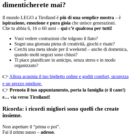
dimenticherete mai?
Il mondo LEGO a Tirolland è
più di una semplice mostra
– è
ispirazione, emozione e pura gioia
che unisce generazioni.
Che tu abbia 6, 16 o 60 anni –
qui c’è qualcosa per tutti!
Vuoi vedere costruzioni che tolgono il fiato?
Sogni una giornata piena di creatività, giochi e risate?
Cerchi una meta ideale per il weekend – anche di domenica,
quando molti negozi sono chiusi?
Ti piace pianificare in anticipo, senza stress e in modo
organizzato?
👉
Allora acquista il tuo biglietto online e goditi comfort, sicurezza
e un prezzo migliore.
👉
Prenota il tuo appuntamento, porta la famiglia (e il cane!)
e… via verso Tirolland!
Ricorda: i ricordi migliori sono quelli che create
insieme.
Non aspettare il “prima o poi”.
Fai il primo passo –
adesso
.