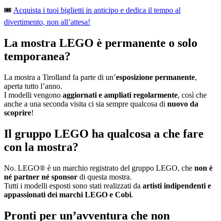
🎟️
Acquista i tuoi biglietti in anticipo e dedica il tempo al
divertimento, non all’attesa!
La mostra LEGO è permanente o solo
temporanea?
La mostra a Tirolland fa parte di un’
esposizione permanente
,
aperta tutto l’anno.
I modelli vengono
aggiornati e ampliati regolarmente
, così che
anche a una seconda visita ci sia sempre qualcosa di
nuovo da
scoprire
!
Il gruppo LEGO ha qualcosa a che fare
con la mostra?
No. LEGO® è un marchio registrato del gruppo LEGO, che
non è
né partner né sponsor
di questa mostra.
Tutti i modelli esposti sono stati realizzati da
artisti indipendenti e
appassionati dei marchi LEGO e Cobi
.
Pronti per un’avventura che non