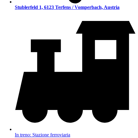
Stublerfeld 1, 6123 Terfens / Vomperbach, Austria
In treno: Stazione ferroviaria