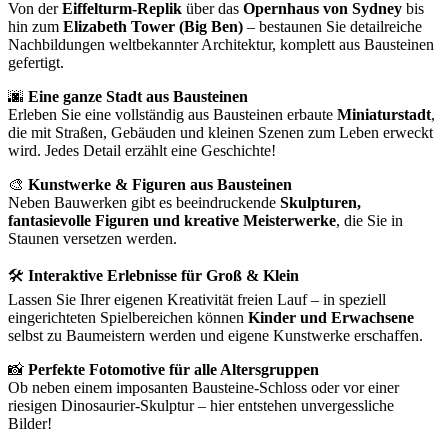
Von der
Eiffelturm-Replik
über das
Opernhaus von Sydney
bis
hin zum
Elizabeth Tower (Big Ben)
– bestaunen Sie detailreiche
Nachbildungen weltbekannter Architektur, komplett aus Bausteinen
gefertigt.
🌆
Eine ganze Stadt aus Bausteinen
Erleben Sie eine vollständig aus Bausteinen erbaute
Miniaturstadt
,
die mit Straßen, Gebäuden und kleinen Szenen zum Leben erweckt
wird. Jedes Detail erzählt eine Geschichte!
🎨
Kunstwerke & Figuren aus Bausteinen
Neben Bauwerken gibt es beeindruckende
Skulpturen,
fantasievolle Figuren und kreative Meisterwerke
, die Sie in
Staunen versetzen werden.
🛠
Interaktive Erlebnisse für Groß & Klein
Lassen Sie Ihrer eigenen Kreativität freien Lauf – in speziell
eingerichteten Spielbereichen können
Kinder und Erwachsene
selbst zu Baumeistern werden und eigene Kunstwerke erschaffen.
📸
Perfekte Fotomotive für alle Altersgruppen
Ob neben einem imposanten Bausteine-Schloss oder vor einer
riesigen Dinosaurier-Skulptur – hier entstehen unvergessliche
Bilder!