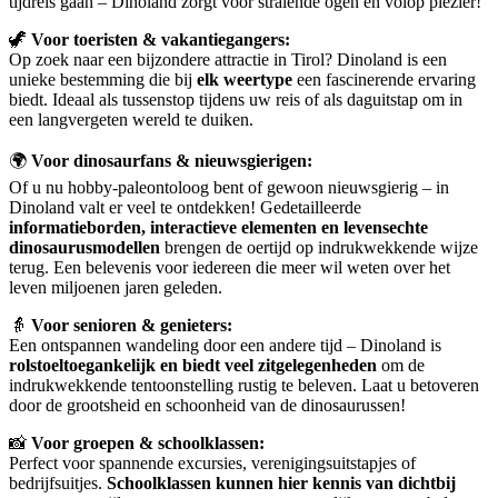
tijdreis gaan – Dinoland zorgt voor stralende ogen en volop plezier!
🦖
Voor toeristen & vakantiegangers:
Op zoek naar een bijzondere attractie in Tirol? Dinoland is een
unieke bestemming die bij
elk weertype
een fascinerende ervaring
biedt. Ideaal als tussenstop tijdens uw reis of als daguitstap om in
een langvergeten wereld te duiken.
🌍
Voor dinosaurfans & nieuwsgierigen:
Of u nu hobby-paleontoloog bent of gewoon nieuwsgierig – in
Dinoland valt er veel te ontdekken! Gedetailleerde
informatieborden, interactieve elementen en levensechte
dinosaurusmodellen
brengen de oertijd op indrukwekkende wijze
terug. Een belevenis voor iedereen die meer wil weten over het
leven miljoenen jaren geleden.
👵
Voor senioren & genieters:
Een ontspannen wandeling door een andere tijd – Dinoland is
rolstoeltoegankelijk en biedt veel zitgelegenheden
om de
indrukwekkende tentoonstelling rustig te beleven. Laat u betoveren
door de grootsheid en schoonheid van de dinosaurussen!
📸
Voor groepen & schoolklassen:
Perfect voor spannende excursies, verenigingsuitstapjes of
bedrijfsuitjes.
Schoolklassen kunnen hier kennis van dichtbij