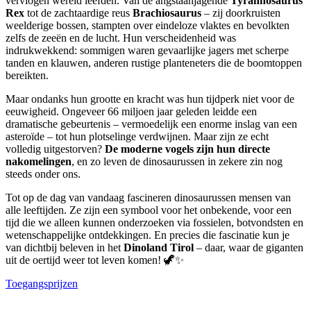
vervlogen wereld leefden. Van de angstaanjagende
Tyrannosaurus
Rex
tot de zachtaardige reus
Brachiosaurus
– zij doorkruisten
weelderige bossen, stampten over eindeloze vlaktes en bevolkten
zelfs de zeeën en de lucht. Hun verscheidenheid was
indrukwekkend: sommigen waren gevaarlijke jagers met scherpe
tanden en klauwen, anderen rustige planteneters die de boomtoppen
bereikten.
Maar ondanks hun grootte en kracht was hun tijdperk niet voor de
eeuwigheid. Ongeveer 66 miljoen jaar geleden leidde een
dramatische gebeurtenis – vermoedelijk een enorme inslag van een
asteroïde – tot hun plotselinge verdwijnen. Maar zijn ze echt
volledig uitgestorven?
De moderne vogels zijn hun directe
nakomelingen
, en zo leven de dinosaurussen in zekere zin nog
steeds onder ons.
Tot op de dag van vandaag fascineren dinosaurussen mensen van
alle leeftijden. Ze zijn een symbool voor het onbekende, voor een
tijd die we alleen kunnen onderzoeken via fossielen, botvondsten en
wetenschappelijke ontdekkingen. En precies die fascinatie kun je
van dichtbij beleven in het
Dinoland Tirol
– daar, waar de giganten
uit de oertijd weer tot leven komen! 🦖✨
Toegangsprijzen