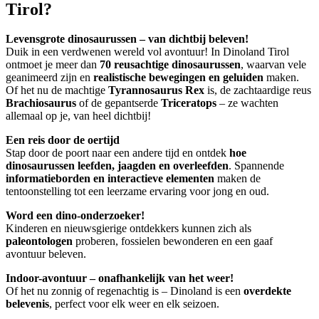
Tirol?
Levensgrote dinosaurussen – van dichtbij beleven!
Duik in een verdwenen wereld vol avontuur! In Dinoland Tirol
ontmoet je meer dan
70 reusachtige dinosaurussen
, waarvan vele
geanimeerd zijn en
realistische bewegingen en geluiden
maken.
Of het nu de machtige
Tyrannosaurus Rex
is, de zachtaardige reus
Brachiosaurus
of de gepantserde
Triceratops
– ze wachten
allemaal op je, van heel dichtbij!
Een reis door de oertijd
Stap door de poort naar een andere tijd en ontdek
hoe
dinosaurussen leefden, jaagden en overleefden
. Spannende
informatieborden en interactieve elementen
maken de
tentoonstelling tot een leerzame ervaring voor jong en oud.
Word een dino-onderzoeker!
Kinderen en nieuwsgierige ontdekkers kunnen zich als
paleontologen
proberen, fossielen bewonderen en een gaaf
avontuur beleven.
Indoor-avontuur – onafhankelijk van het weer!
Of het nu zonnig of regenachtig is – Dinoland is een
overdekte
belevenis
, perfect voor elk weer en elk seizoen.