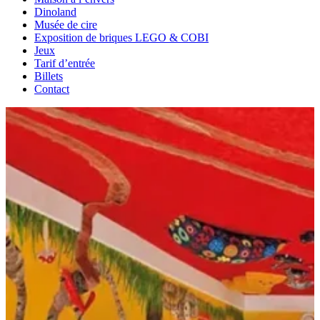
Dinoland
Musée de cire
Exposition de briques LEGO & COBI
Jeux
Tarif d’entrée
Billets
Contact