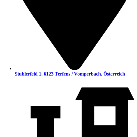
Stublerfeld 1, 6123 Terfens / Vomperbach, Österreich