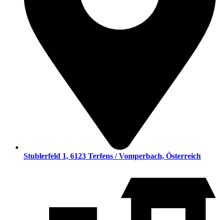
Stublerfeld 1, 6123 Terfens / Vomperbach, Österreich