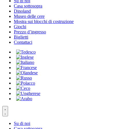
Su di noi
Casa sottosopra
Dinoland
Museo delle cere
Mostra sui blocchi di costruzione
Giochi
Prezzo d’ingresso
Biglietti
Contattaci
Su di noi
Casa sottosopra